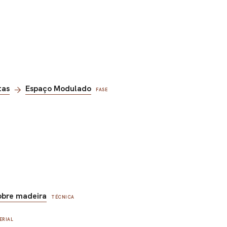
tas
Espaço Modulado
FASE
obre madeira
TÉCNICA
ERIAL