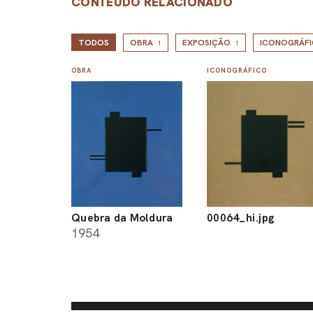
CONTEÚDO RELACIONADO
TODOS
OBRA
EXPOSIÇÃO
ICONOGRÁF
1
1
OBRA
ICONOGRÁFICO
Quebra da Moldura
00064_hi.jpg
1954