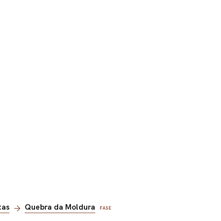
tas
Quebra da Moldura
FASE