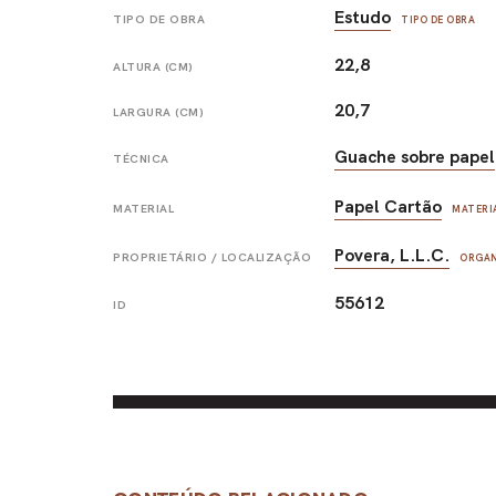
Estudo
TIPO DE OBRA
TIPO DE OBRA
22,8
ALTURA (CM)
20,7
LARGURA (CM)
Guache sobre papel
TÉCNICA
Papel Cartão
MATERIAL
MATERI
Povera, L.L.C.
PROPRIETÁRIO / LOCALIZAÇÃO
ORGA
55612
ID