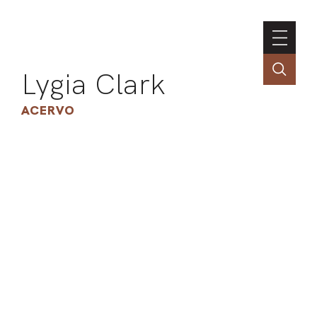
Lygia Clark
ACERVO
ASSOC
CONT
ENGLI
LIN
OBR