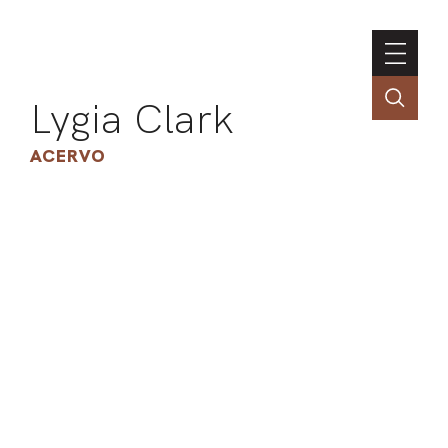
Lygia Clark
ACERVO
ASSOC
CONT
ENGLI
LIN
OBR