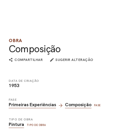
PEL
ACE
OBRA
Composição
COMPARTILHAR
SUGERIR ALTERAÇÃO
DATA DE CRIAÇÃO
1953
FASE
Primeiras Experiências
Composição
FASE
TIPO DE OBRA
Pintura
TIPO DE OBRA