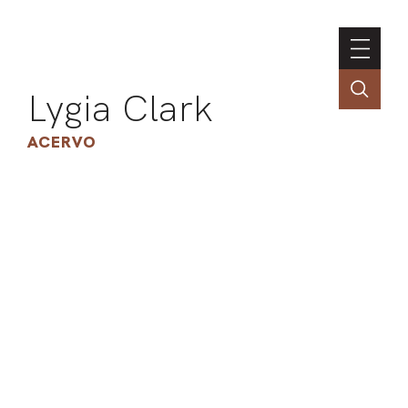
Lygia Clark
ACERVO
ASSOC
CONT
ENGLI
LIN
OBR