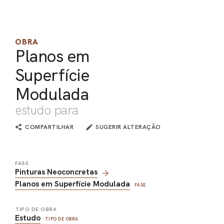
PEL
ACE
OBRA
Planos em
Superfície
Modulada
estudo para
COMPARTILHAR
SUGERIR ALTERAÇÃO
FASE
Pinturas Neoconcretas
Planos em Superfície Modulada
FASE
TIPO DE OBRA
Estudo
TIPO DE OBRA