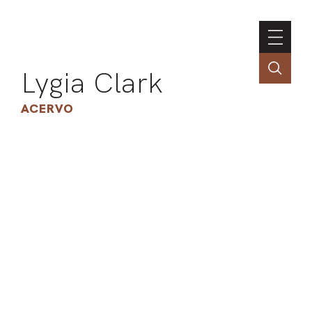
Lygia Clark
ACERVO
ASSOC
CONT
ENGLI
LIN
OBR