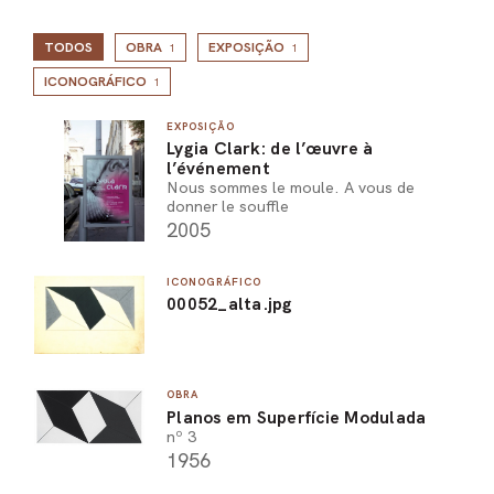
TODOS
OBRA
EXPOSIÇÃO
1
1
ICONOGRÁFICO
1
EXPOSIÇÃO
Lygia Clark: de l’œuvre à
l’événement
Nous sommes le moule. A vous de
donner le souffle
2005
ICONOGRÁFICO
00052_alta.jpg
OBRA
Planos em Superfície Modulada
nº 3
1956