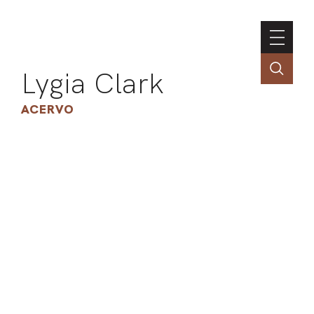
Lygia Clark
ACERVO
ASSOC
CONT
ENGLI
LIN
OBR