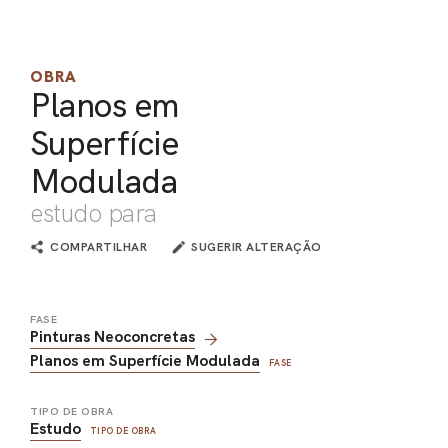
PEL
ACE
OBRA
Planos em
Superfície
Modulada
estudo para
COMPARTILHAR
SUGERIR ALTERAÇÃO
FASE
Pinturas Neoconcretas
Planos em Superfície Modulada
FASE
TIPO DE OBRA
Estudo
TIPO DE OBRA