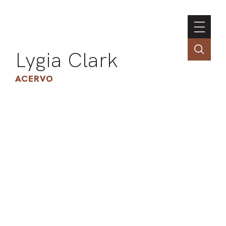
Lygia Clark
ACERVO
ASSOC
CONT
ENGLI
LIN
OBR