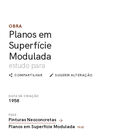
PEL
ACE
OBRA
Planos em
Superfície
Modulada
estudo para
COMPARTILHAR
SUGERIR ALTERAÇÃO
DATA DE CRIAÇÃO
1958
FASE
Pinturas Neoconcretas
Planos em Superfície Modulada
FASE