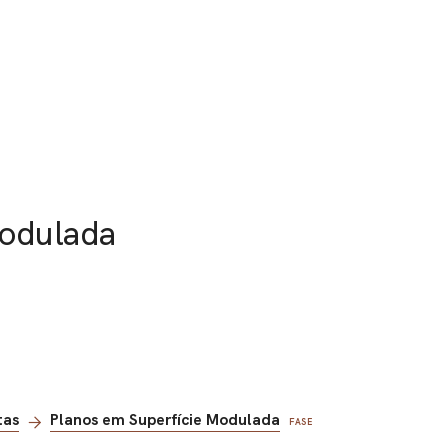
Modulada
tas
Planos em Superfície Modulada
FASE