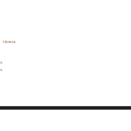
TÉCNICA
AL
AL