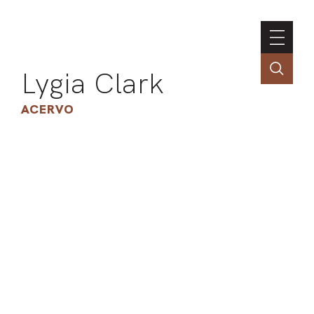
Lygia Clark
ACERVO
ASSOC
CONT
ENGLI
LIN
OBR