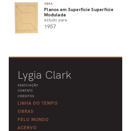
OBRA
Planos em Superficie Superfície
Modulada
estudo para
1957
Lygia Clark
ASSOCIAÇÃO
CONTATO
CRÉDITOS
LINHA DO TEMPO
OBRAS
PELO MUNDO
ACERVO