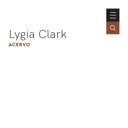
Lygia Clark
ACERVO
ASSOC
CONT
ENGLI
LIN
OBR