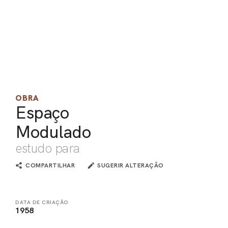
PEL
ACE
OBRA
Espaço
Modulado
estudo para
COMPARTILHAR
SUGERIR ALTERAÇÃO
DATA DE CRIAÇÃO
1958