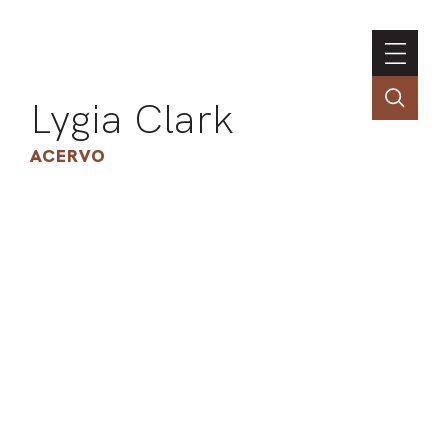
Lygia Clark
ACERVO
ASSOC
CONT
ENGLI
LIN
OBR