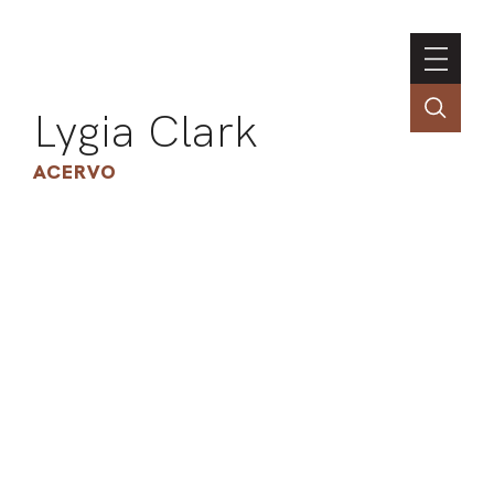
Lygia Clark
ACERVO
ASSOC
CONT
ENGLI
LIN
OBR