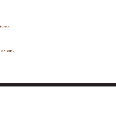
ÉCNICA
L
MATERIAL