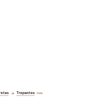
retas
Trepantes
FASE