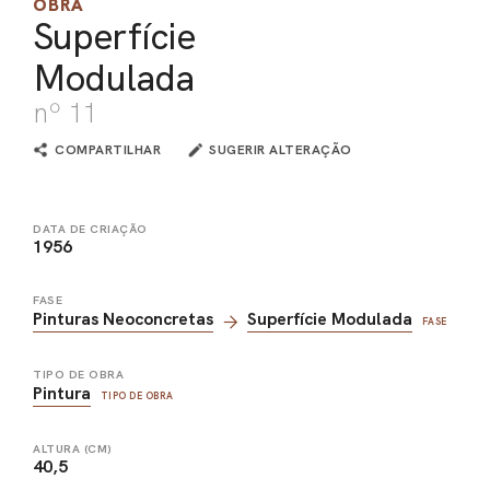
OBRA
Superfície
PEL
Modulada
ACE
nº 11
COMPARTILHAR
SUGERIR ALTERAÇÃO
DATA DE CRIAÇÃO
1956
FASE
Pinturas Neoconcretas
Superfície Modulada
FASE
TIPO DE OBRA
Pintura
TIPO DE OBRA
ALTURA (CM)
40,5