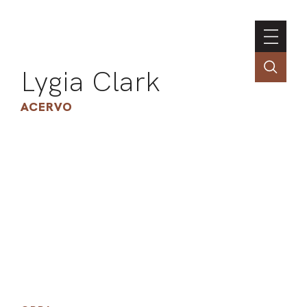
Lygia Clark
ACERVO
ASSOC
CONT
ENGLI
LIN
OBR