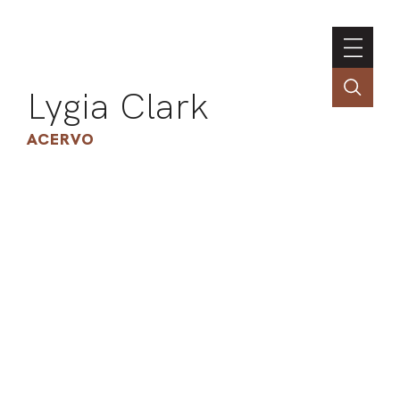
Lygia Clark
ACERVO
ASSOC
CONT
ENGLI
LIN
OBR