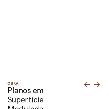
PEL
ACE
OBRA
Planos em
Superfície
Modulada