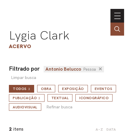
Lygia Clark
ACERVO
Filtrado por
Antonio Belucco
✕
Pessoa
ASSOC
Limpar busca
CONT
TODOS
OBRA
EXPOSIÇÃO
EVENTOS
2
ENGLI
Refinar busca
PUBLICAÇÃO
TEXTUAL
ICONOGRÁFICO
2
Refinar busca
AUDIOVISUAL
LIN
OBR
2
itens
A-Z
DATA