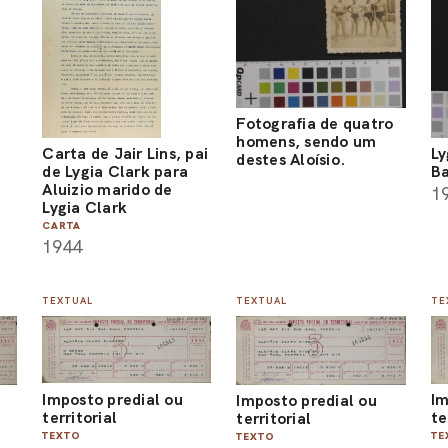
Fotografia de quatro
homens, sendo um
Carta de Jair Lins, pai
Ly
destes Aloísio.
de Lygia Clark para
Ba
Aluizio marido de
1
Lygia Clark
CARTA
1944
TEXTUAL
TEXTUAL
TE
Imposto predial ou
Im
Imposto predial ou
territorial
te
territorial
TEXTO
TE
TEXTO