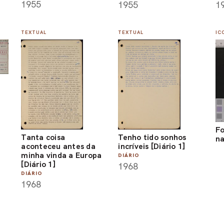
1955
1
1955
TEXTUAL
TEXTUAL
IC
Fo
Tanta coisa
Tenho tido sonhos
na
aconteceu antes da
incríveis [Diário 1]
minha vinda a Europa
DIÁRIO
[Diário 1]
1968
DIÁRIO
1968