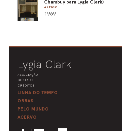
Chambuy para Lygia Clark)
ARTIGO
1969
Lygia Clark
ASSOCIAÇÃO
CONTATO
CRÉDITOS
LINHA DO TEMPO
OBRAS
PELO MUNDO
ACERVO