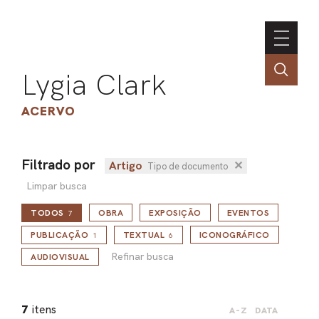
Lygia Clark
ACERVO
Filtrado por
Artigo
✕
Tipo de documento
ASSOC
Limpar busca
CONT
TODOS
OBRA
EXPOSIÇÃO
EVENTOS
7
ENGLI
Refinar busca
PUBLICAÇÃO
TEXTUAL
ICONOGRÁFICO
1
6
Refinar busca
AUDIOVISUAL
LIN
OBR
7
itens
A-Z
DATA