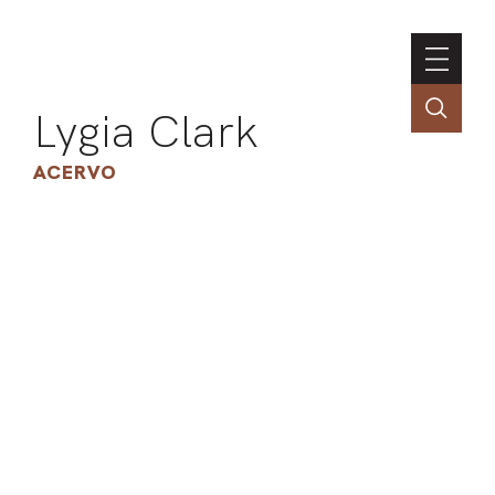
Lygia Clark
ACERVO
ASSOC
CONT
ENGLI
LIN
OBR