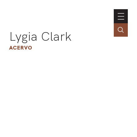
Lygia Clark
ACERVO
ASSOC
CONT
ENGLI
LIN
OBR