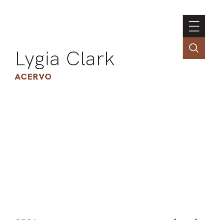
Lygia Clark
ACERVO
ASSOC
CONT
ENGLI
LIN
OBR