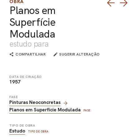
OBRA
Planos em
PEL
Superfície
ACE
Modulada
estudo para
COMPARTILHAR
SUGERIR ALTERAÇÃO
DATA DE CRIAÇÃO
1957
FASE
Pinturas Neoconcretas
Planos em Superfície Modulada
FASE
TIPO DE OBRA
Estudo
TIPO DE OBRA