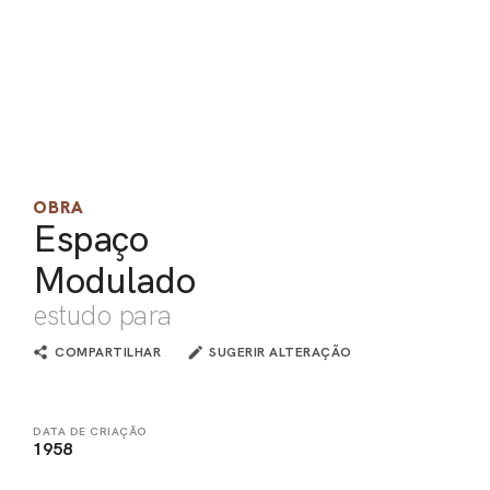
PEL
ACE
OBRA
Espaço
Modulado
estudo para
COMPARTILHAR
SUGERIR ALTERAÇÃO
DATA DE CRIAÇÃO
1958