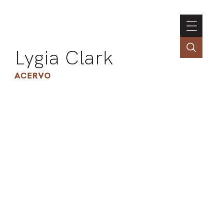
Lygia Clark
ACERVO
ASSOC
CONT
ENGLI
LIN
OBR