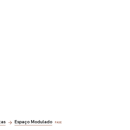
tas
Espaço Modulado
FASE