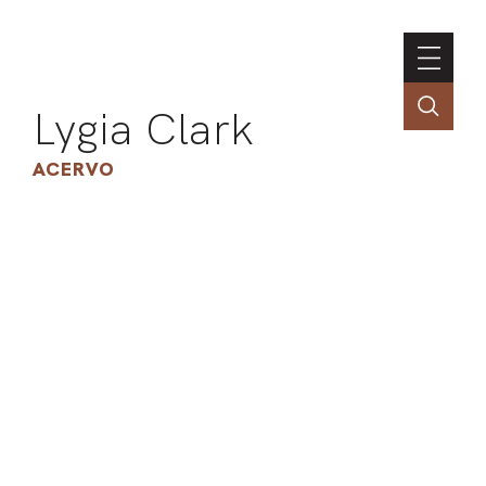
Lygia Clark
ACERVO
ASSOC
CONT
ENGLI
LIN
OBR