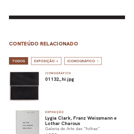
CONTEÚDO RELACIONADO
TODOS
EXPOSIÇÃO
ICONOGRÁFICO
6
1
ICONOGRÁFICO
01132_hi.jpg
EXPOSIÇÃO
Lygia Clark, Franz Weissmann e
Lothar Charoux
Galeria de Arte das "folhas"