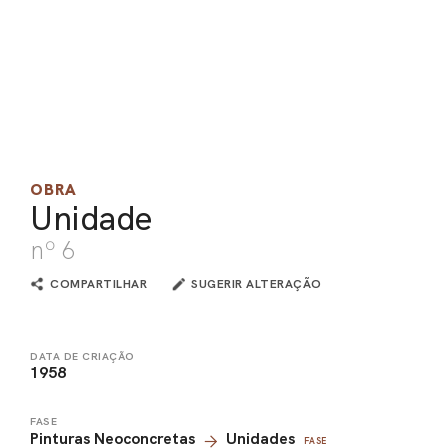
PEL
ACE
OBRA
Unidade
nº 6
COMPARTILHAR
SUGERIR ALTERAÇÃO
DATA DE CRIAÇÃO
1958
FASE
Pinturas Neoconcretas
Unidades
FASE