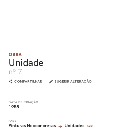
PEL
ACE
OBRA
Unidade
nº 7
COMPARTILHAR
SUGERIR ALTERAÇÃO
DATA DE CRIAÇÃO
1958
FASE
Pinturas Neoconcretas
Unidades
FASE