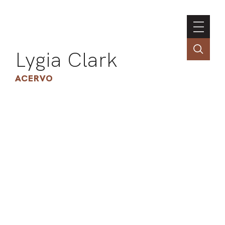
Lygia Clark
ACERVO
ASSOC
CONT
ENGLI
LIN
OBR