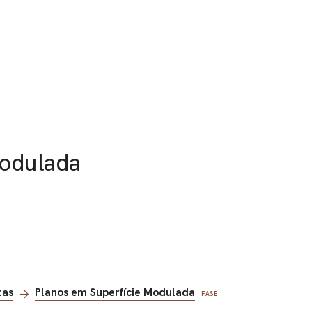
Modulada
tas
Planos em Superfície Modulada
FASE