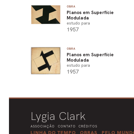
OBRA
Planos em Superfície
Modulada
estudo para
1957
OBRA
Planos em Superfície
Modulada
estudo para
1957
Lygia Clark
ASSOCIAÇÃO
CONTATO
CRÉDITOS
LINHA DO TEMPO
OBRAS
PELO MUND