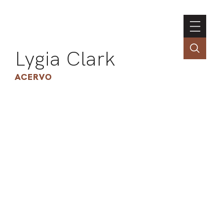
Lygia Clark
ACERVO
ASSOC
CONT
ENGLI
LIN
OBR