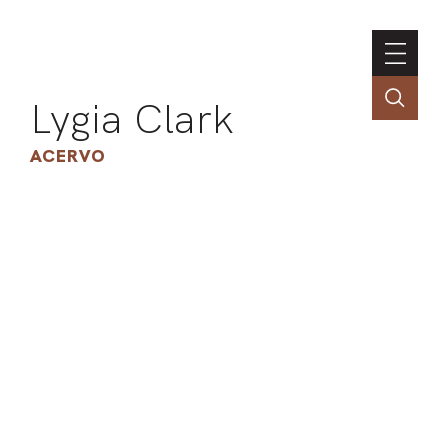
Lygia Clark
ACERVO
ASSOC
CONT
ENGLI
LIN
OBR