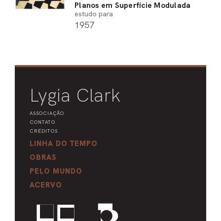
Planos em Superfície Modulada
estudo para
1957
Lygia Clark
ASSOCIAÇÃO
CONTATO
CRÉDITOS
LINHA DO TEMPO
OBRAS
PELO MUNDO
ACERVO