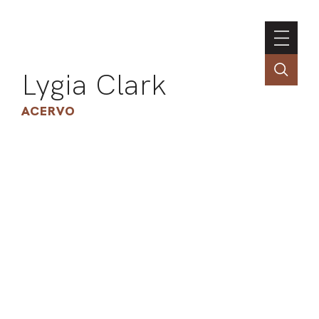
Lygia Clark
ACERVO
ASSOC
CONT
ENGLI
LIN
OBR