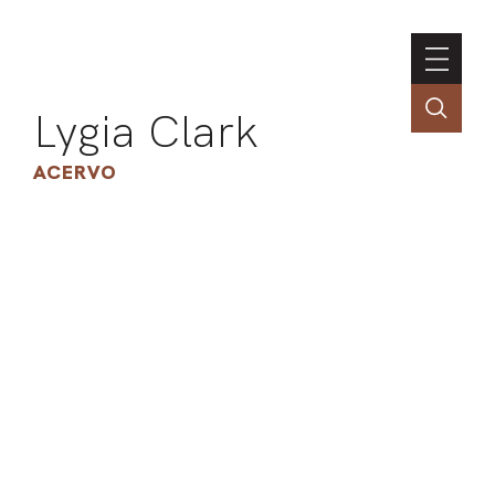
Lygia Clark
ACERVO
ASSOC
CONT
ENGLI
LIN
OBR