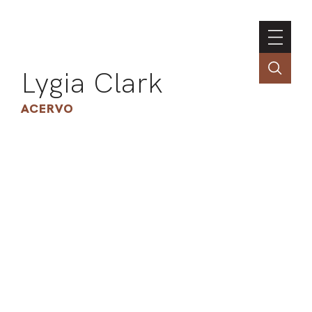
Lygia Clark
ACERVO
ASSOC
CONT
ENGLI
LIN
OBR