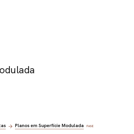
Modulada
tas
Planos em Superfície Modulada
FASE