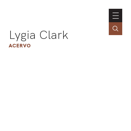
Lygia Clark
ACERVO
ASSOC
CONT
ENGLI
LIN
OBR