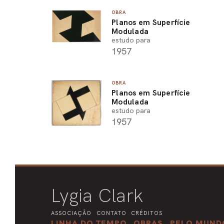
OBRA
Planos em Superfície
Modulada
estudo para
1957
OBRA
Planos em Superfície
Modulada
estudo para
1957
Lygia Clark
ASSOCIAÇÃO
CONTATO
CRÉDITOS
LINHA DO TEMPO
OBRAS
PELO MUND