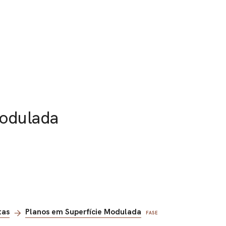
Modulada
tas
Planos em Superfície Modulada
FASE