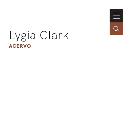
Lygia Clark
ACERVO
ASSOC
CONT
ENGLI
LIN
OBR