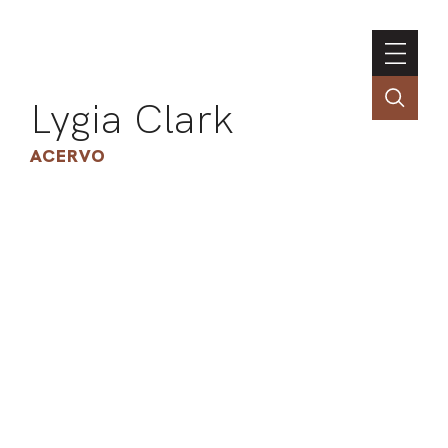
Lygia Clark
ACERVO
ASSOC
CONT
ENGLI
LIN
OBR