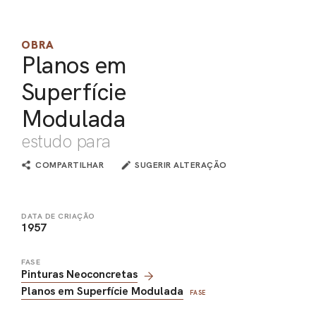
PEL
OBRA
ACE
Planos em
Superfície
Modulada
estudo para
COMPARTILHAR
SUGERIR ALTERAÇÃO
DATA DE CRIAÇÃO
1957
FASE
Pinturas Neoconcretas
Planos em Superfície Modulada
FASE