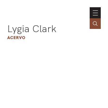
Lygia Clark
ACERVO
ASSOC
CONT
ENGLI
LIN
OBR