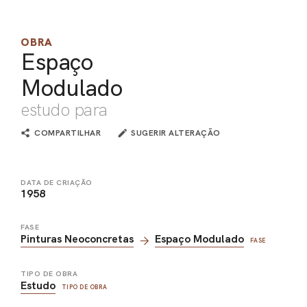
PEL
OBRA
ACE
Espaço
Modulado
estudo para
COMPARTILHAR
SUGERIR ALTERAÇÃO
DATA DE CRIAÇÃO
1958
FASE
Pinturas Neoconcretas
Espaço Modulado
FASE
TIPO DE OBRA
Estudo
TIPO DE OBRA