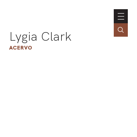
Lygia Clark
ACERVO
ASSOC
CONT
ENGLI
LIN
OBR