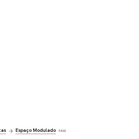
tas
Espaço Modulado
FASE