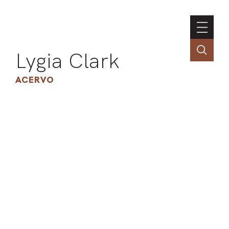
Lygia Clark
ACERVO
ASSOC
CONT
ENGLI
LIN
OBR