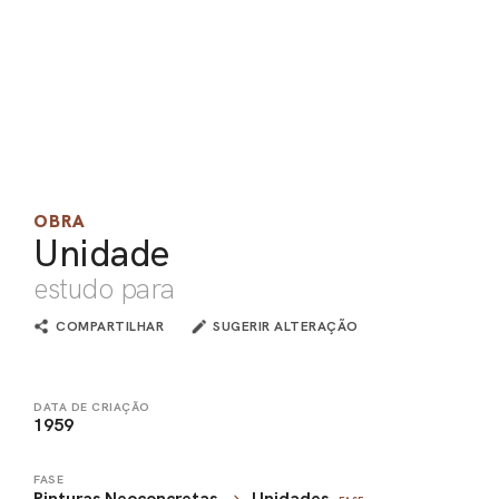
PEL
ACE
OBRA
Unidade
estudo para
COMPARTILHAR
SUGERIR ALTERAÇÃO
DATA DE CRIAÇÃO
1959
FASE
Pinturas Neoconcretas
Unidades